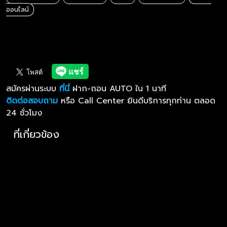
ออนไลน์
สมัครผ่านระบบ
ที่นี่
ฝาก-ถอน AUTO ใน 1 นาที
ติดต่อสอบถาม
หรือ Call Center ยินดีบริการทุกท่าน ตลอด
24 ชั่วโมง
ที่เกี่ยวข้อง