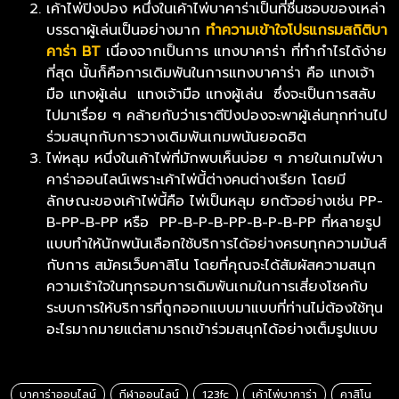
เค้าไพ่ปิงปอง หนึ่งในเค้าไพ่บาคาร่าเป็นที่ชื่นชอบของเหล่า
บรรดาผู้เล่นเป็นอย่างมาก
ทำความเข้าใจโปรแกรมสถิติบา
คาร่า BT
เนื่องจากเป็นการ แทงบาคาร่า ที่ทำกำไรได้ง่าย
ที่สุด นั้นก็คือการเดิมพันในการแทงบาคาร่า คือ แทงเจ้า
มือ แทงผู้เล่น แทงเจ้ามือ แทงผู้เล่น ซึ่งจะเป็นการสลับ
ไปมาเรื่อย ๆ คล้ายกับว่าเราตีปิงปองจะพาผู้เล่นทุกท่านไป
ร่วมสนุกกับการวางเดิมพันเกมพนันยอดฮิต
ไพ่หลุม หนึ่งในเค้าไพ่ที่มักพบเห็นบ่อย ๆ ภายในเกมไพ่บา
คาร่าออนไลน์เพราะเค้าไพ่นี้ต่างคนต่างเรียก โดยมี
ลักษณะของเค้าไพ่นี้คือ ไพ่เป็นหลุม ยกตัวอย่างเช่น PP-
B-PP-B-PP หรือ PP-B-P-B-PP-B-P-B-PP ที่หลายรูป
แบบทำให้นักพนันเลือกใช้บริการได้อย่างครบทุกความมันส์
กับการ สมัครเว็บคาสิโน โดยที่คุณจะได้สัมผัสความสนุก
ความเร้าใจในทุกรอบการเดิมพันเกมในการเสี่ยงโชคกับ
ระบบการให้บริการที่ถูกออกแบบมาแบบที่ท่านไม่ต้องใช้ทุน
อะไรมากมายแต่สามารถเข้าร่วมสนุกได้อย่างเต็มรูปแบบ
บาคาร่าออนไลน์
กีฬาออนไลน์
123fc
เค้าไพ่บาคาร่า
คาสิโน