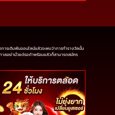
แห่งการเดิมพันออนไลน์แล้วจะพบว่าการทำรางวัลนั้น
ูกาลอย่ามั่วแต่รอถ้าพร้อมแล้วก็สามารถสมัคร