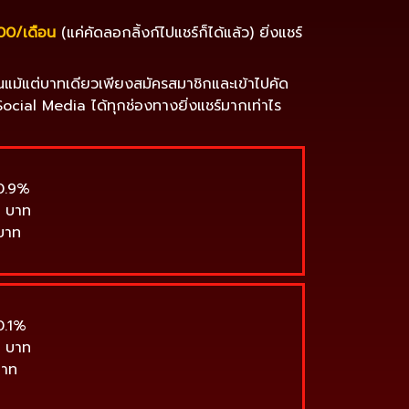
000/เดือน
(แค่คัดลอกลิ้งก์ไปแชร์ก็ได้แล้ว) ยิ่งแชร์
นแม้แต่บาทเดียวเพียงสมัครสมาชิกและเข้าไปคัด
 Social Media ได้ทุกช่องทางยิ่งแชร์มากเท่าไร
่ 0.9%
0 บาท
 บาท
 0.1%
0 บาท
บาท