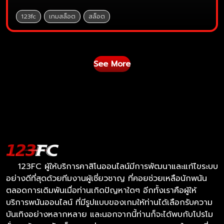
123fc
เกมสล็อต
สล็อต
See More
123FC ผู้ให้บริการคาสิโนออนไลน์มีการพัฒนาและแก้ไขระบบ
อย่างดีที่สุดด้วยทีมงานผู้เชี่ยวชาญ ที่คอยช่วยเหลือนักพนัน
ตลอดการเดิมพันเมื่อท่านเกิดปัญหาใดๆ อีกทั้งเราคือผู้ให้
บริการพนันออนไลน์ ที่มีรูปแบบของเกมให้ท่านได้เลือกรับความ
บันเทิงอย่างหลากหลาย และนอกจากนี้ท่านก็จะได้พบกับโปรโม