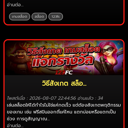
อ่านต่อ...
เกมสล็อต
สล็อต
123fc
วิธีสังเกต สล็อ...
โพสต์เมื่อ : 2026-08-07 22:44:56
อ่านแล้ว : 34
เล่นสล็อตให้ได้กำไรไม่ใช่แค่กดเร็ว แต่ต้องสังเกตพฤติกรรม
ของเกม เช่น ฟรีสปินออกถี่แค่ไหน แตกบ่อยหรือแตกเป็น
ช่วง การดูสัญญาณ...
อ่านต่อ...