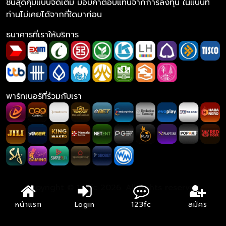
ชั่นสุดคุ้มแบบจัดเต็ม มอบค่าตอบแทนจากการลงทุน ในแบบที่
ท่านไม่เคยได้จากที่ใดมาก่อน
ธนาคารที่เราให้บริการ
พาร์ทเนอร์ที่ร่วมกับเรา
Copyright © 123fc 2026. All rights reserved.
หน้าแรก
Login
123fc
สมัคร