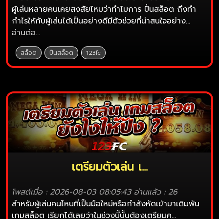
ผู้เล่นหลายคนเคยสงสัยไหมว่าทำไมการ ปั่นสล็อต ถึงทำ
กำไรให้กับผู้เล่นได้เป็นอย่างดีมีตัวช่วยที่น่าสนใจอย่าง...
อ่านต่อ...
สล็อต
ปั่นสล็อต
123fc
เตรียมตัวเล่น เ...
โพสต์เมื่อ : 2026-08-03 08:05:43
อ่านแล้ว : 26
สำหรับผู้เล่นคนไหนที่เป็นมือใหม่หรือกำลังหัดเข้ามาเดิมพัน
เกมสล็อต เรียกได้เลยว่าในช่วงนี้นั้นต้องเตรียมค...