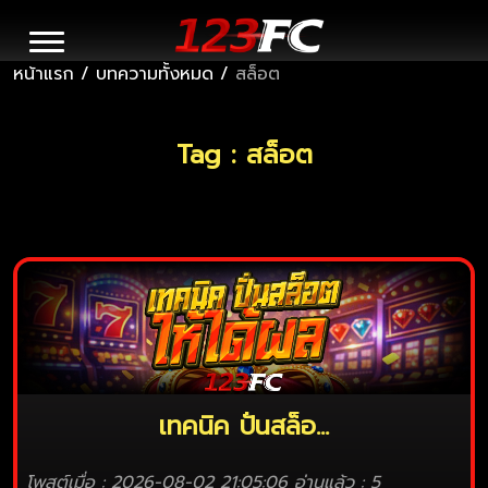
หน้าแรก
/
บทความทั้งหมด
/
สล็อต
Tag : สล็อต
เทคนิค ปั่นสล็อ...
โพสต์เมื่อ : 2026-08-02 21:05:06
อ่านแล้ว : 5