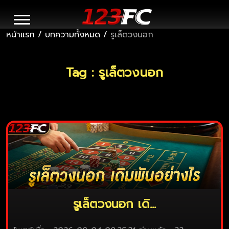
หน้าแรก
/
บทความทั้งหมด
/
รูเล็ตวงนอก
Tag : รูเล็ตวงนอก
รูเล็ตวงนอก เดิ...