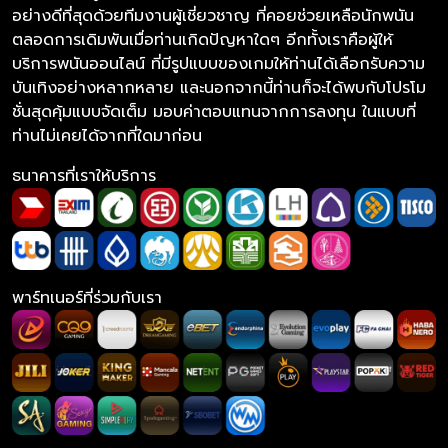
อย่างดีที่สุดด้วยทีมงานผู้เชี่ยวชาญ ที่คอยช่วยเหลือนักพนัน
ตลอดการเดิมพันเมื่อท่านเกิดปัญหาใดๆ อีกทั้งเราคือผู้ให้
บริการพนันออนไลน์ ที่มีรูปแบบของเกมให้ท่านได้เลือกรับความ
บันเทิงอย่างหลากหลาย และนอกจากนี้ท่านก็จะได้พบกับโปรโม
ชั่นสุดคุ้มแบบจัดเต็ม มอบค่าตอบแทนจากการลงทุน ในแบบที่
ท่านไม่เคยได้จากที่ใดมาก่อน
ธนาคารที่เราให้บริการ
พาร์ทเนอร์ที่ร่วมกับเรา