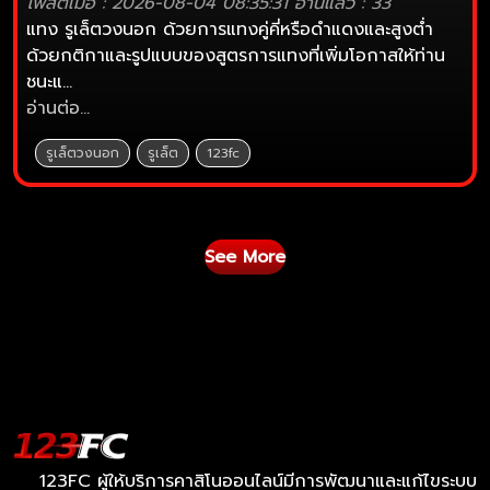
โพสต์เมื่อ : 2026-08-04 08:35:31
อ่านแล้ว : 33
แทง รูเล็ตวงนอก ด้วยการแทงคู่คี่หรือดำแดงและสูงต่ำ
ด้วยกติกาและรูปแบบของสูตรการแทงที่เพิ่มโอกาสให้ท่าน
ชนะแ...
อ่านต่อ...
รูเล็ตวงนอก
รูเล็ต
123fc
See More
123FC ผู้ให้บริการคาสิโนออนไลน์มีการพัฒนาและแก้ไขระบบ