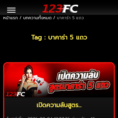
หน้าแรก
/
บทความทั้งหมด
/
บาคาร่า 5 แถว
Tag : บาคาร่า 5 แถว
เปิดความลับสูตร...