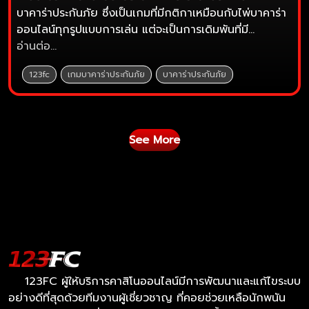
บาคาร่าประกันภัย ซึ่งเป็นเกมที่มีกติกาเหมือนกับไพ่บาคาร่า
ออนไลน์ทุกรูปแบบการเล่น แต่จะเป็นการเดิมพันที่มี...
อ่านต่อ...
123fc
เกมบาคาร่าประกันภัย
บาคาร่าประกันภัย
See More
123FC ผู้ให้บริการคาสิโนออนไลน์มีการพัฒนาและแก้ไขระบบ
อย่างดีที่สุดด้วยทีมงานผู้เชี่ยวชาญ ที่คอยช่วยเหลือนักพนัน