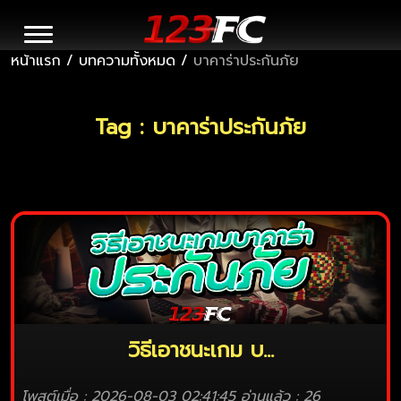
หน้าแรก
/
บทความทั้งหมด
/
บาคาร่าประกันภัย
Tag : บาคาร่าประกันภัย
วิธีเอาชนะเกม บ...
โพสต์เมื่อ : 2026-08-03 02:41:45
อ่านแล้ว : 26